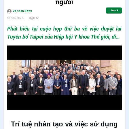
người
Chia sẻ
Vatican News
04/06/2026
68
Phát biểu tại cuộc họp thứ ba về việc duyệt lại
Tuyên bố Taipei của Hiệp hội Y khoa Thế giới, diễn
ra tại Roma trong hai ngày 1 và 2/6/2026, Đức
Tổng Giám mục Renzo Pegoraro, Chủ tịch Hàn lâm
viện Tòa Thánh về Sự sống, nhấn mạnh rằng trí tuệ
nhân tạo và việc sử dụng dữ liệu y tế phải phục vụ
phẩm giá con người. Ngài cảnh báo các lợi ích
thương mại hoặc chính trị không được làm xói
mòn niềm tin của bệnh nhân vào hệ thống y tế.
Trí tuệ nhân tạo và việc sử dụng