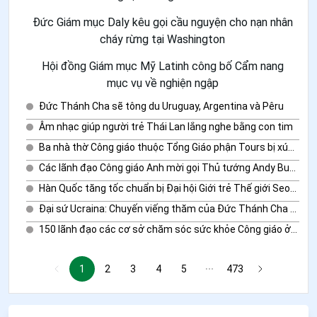
Đức Giám mục Daly kêu gọi cầu nguyện cho nạn nhân
cháy rừng tại Washington
Hội đồng Giám mục Mỹ Latinh công bố Cẩm nang
mục vụ về nghiện ngập
Đức Thánh Cha sẽ tông du Uruguay, Argentina và Pêru
Âm nhạc giúp người trẻ Thái Lan lắng nghe bằng con tim
Ba nhà thờ Công giáo thuộc Tổng Giáo phận Tours bị xúc phạm trong những ngày gần đây
Các lãnh đạo Công giáo Anh mời gọi Thủ tướng Andy Burnham hành động theo các giá trị đức tin
Hàn Quốc tăng tốc chuẩn bị Đại hội Giới trẻ Thế giới Seoul 2027
Đại sứ Ucraina: Chuyến viếng thăm của Đức Thánh Cha sẽ thúc đẩy mạnh mẽ tiến trình hòa bình
150 lãnh đạo các cơ sở chăm sóc sức khỏe Công giáo ở Pháp phản đối trợ tử
1
2
3
4
5
473