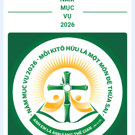
MỤC
VỤ
2026