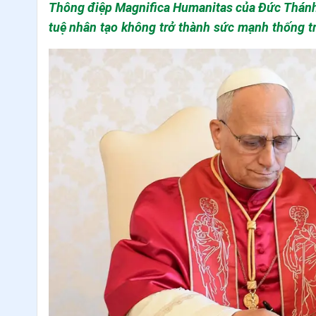
Thông điệp Magnifica Humanitas của Đức Thánh Cha Leo XIV đặt ra một vấn đề lớn của thời đại: làm thế nào để trí
tuệ nhân tạo không trở thành sức mạnh thống trị con người, nhưng thực sự phục vụ phẩm giá, tự do và tương lai
của nhân loại. Đây không chỉ là một vấn đề kỹ thuật, cũng không chỉ thuộc phạm vi của một quốc gia h
văn hóa riêng biệt. Trái lại, AI đang trở thành một thực tại toàn cầu, tác động sâu rộng đến chính trị, kinh tế, giáo