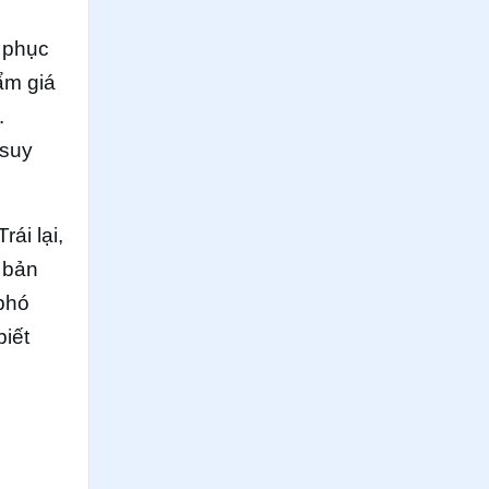
, phục
ẩm giá
.
 suy
ái lại,
 bản
 phó
iết