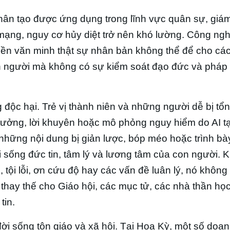
ệ nhân tạo được ứng dụng trong lĩnh vực quân sự, giám
 mạng, nguy cơ hủy diệt trở nên khó lường. Công ng
 nền văn minh thật sự nhân bản không thể để cho các
on người mà không có sự kiểm soát đạo đức và pháp 
g độc hại. Trẻ vị thành niên và những người dễ bị tổn
 tưởng, lời khuyên hoặc mô phỏng nguy hiểm do AI tạ
, những nội dung bị giản lược, bóp méo hoặc trình bà
i sống đức tin, tâm lý và lương tâm của con người. K
tội lỗi, ơn cứu độ hay các vấn đề luân lý, nó không
hay thế cho Giáo hội, các mục tử, các nhà thần họ
tin.
ời sống tôn giáo và xã hội. Tại Hoa Kỳ, một số doa