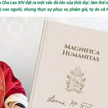
ay một nền
dục, đời sống xã hội, tôn giáo và cả cách con người hiểu về chính mình.