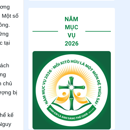
ương
. Một số
NĂM
ồng.
MỤC
hững
VỤ
 tại
2026
rách
ông
n chủ
ượng bị
thể kế
 Nguy