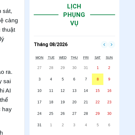
LỊCH
 sát,
PHỤNG
hệ càng
VỤ
 thuật
lý
Tháng 08/2026
MON
TUE
WED
THU
FRI
SAT
SUN
27
28
29
30
31
1
2
o ra.
3
4
5
6
7
8
9
y sai
hi AI
10
11
12
13
14
15
16
 thể
17
18
19
20
21
22
23
c hay
24
25
26
27
28
29
30
31
1
2
3
4
5
6
nh