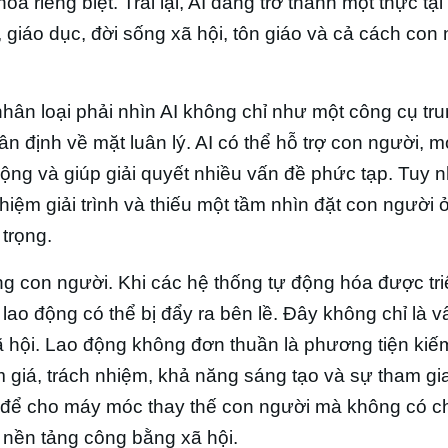
 riêng biệt. Trái lại, AI đang trở thành một thực tại
ế, giáo dục, đời sống xã hội, tôn giáo và cả cách con
 nhân loại phải nhìn AI không chỉ như một công cụ tru
định về mặt luân lý. AI có thể hỗ trợ con người, m
ộng và giúp giải quyết nhiều vấn đề phức tạp. Tuy n
hiệm giải trình và thiếu một tầm nhìn đặt con người 
trọng.
ộng con người. Khi các hệ thống tự động hóa được tri
 lao động có thể bị đẩy ra bên lề. Đây không chỉ là v
ã hội. Lao động không đơn thuần là phương tiện kiế
m giá, trách nhiệm, khả năng sáng tạo và sự tham gi
tế để cho máy móc thay thế con người mà không có c
 nền tảng công bằng xã hội.