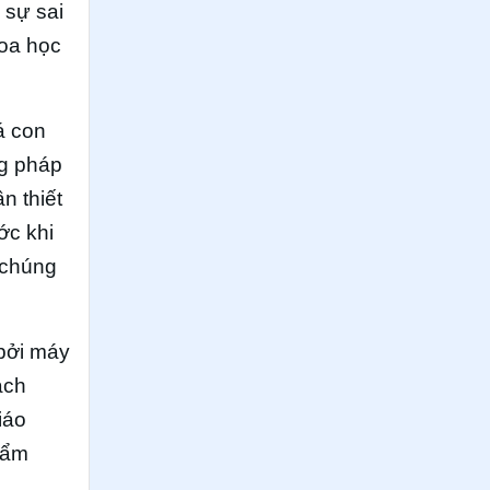
 sự sai
hoa học
á con
ng pháp
n thiết
ớc khi
 chúng
 bởi máy
ách
iáo
hẩm