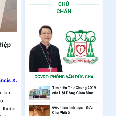
CHỦ
CHĂN
điệp
CGVDT: PHỎNG VẤN ĐỨC CHA
ancis X.
PHÊRÔ NGUYỄN VĂN KHẢM
Tìm hiểu Thư Chung 2019
: làm
của Hội Đồng Giám Mục
Việt Nam
vụ
Độc thân linh mục _Đức
ỉ thuộc
Cha Phêrô