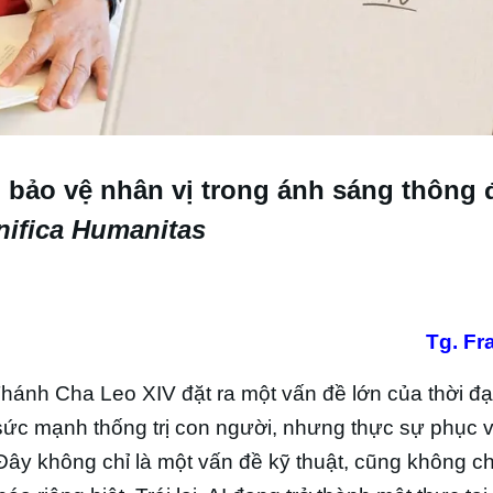
m bảo vệ nhân vị trong ánh sáng thông 
ifica Humanitas
Tg. Fr
ánh Cha Leo XIV đặt ra một vấn đề lớn của thời đại
h sức mạnh thống trị con người, nhưng thực sự phục 
 Đây không chỉ là một vấn đề kỹ thuật, cũng không ch