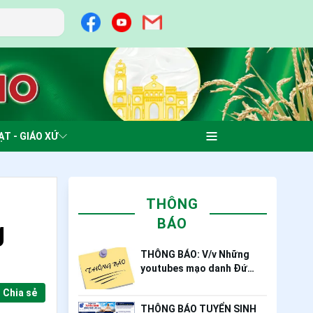
ẠT - GIÁO XỨ
THÔNG
BÁO
g
THÔNG BÁO: V/v Những
youtubes mạo danh Đức
Giám mục Giáo phận Mỹ
Chia sẻ
Tho
THÔNG BÁO TUYỂN SINH