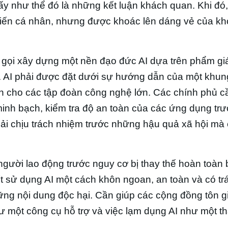
 ấy như thể đó là những kết luận khách quan. Khi đó,
 kiến cá nhân, nhưng được khoác lên dáng vẻ của k
gọi xây dựng một nền đạo đức AI dựa trên phẩm gi
iệm. AI phải được đặt dưới sự hướng dẫn của một khu
n cho các tập đoàn công nghệ lớn. Các chính phủ cầ
minh bạch, kiểm tra độ an toàn của các ứng dụng trư
hải chịu trách nhiệm trước những hậu quả xã hội mà
gười lao động trước nguy cơ bị thay thế hoàn toàn
ết sử dụng AI một cách khôn ngoan, an toàn và có tr
hững nội dung độc hại. Cần giúp các cộng đồng tôn g
hư một công cụ hỗ trợ và việc lạm dụng AI như một t