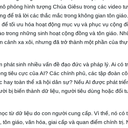
 mô phỏng hình tượng Chúa Giêsu trong các video t
ng để trả lời các thắc mắc trong không gian tôn giáo
I để tối ưu hóa hoạt động mục vụ và phục vụ cộng đ
ào trong những sinh hoạt cộng đồng và tôn giáo. N
n cảnh xa xôi, nhưng đã trở thành một phần của thực
m phát sinh nhiều vấn đề đạo đức và pháp lý. Ai có t
ng tiêu cực của AI? Các chính phủ, các tập đoàn c
c hay toàn thể xã hội dân sự? Nếu AI được phát triể
ười bị biến thành dữ liệu, người tiêu dùng hoặc đối t
 học từ dữ liệu do con người cung cấp. Vì thế, nó có 
, tôn giáo, văn hóa, giai cấp và quan điểm chính trị.