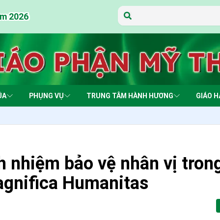
ăm 2026
năm 2026
năm 2026
ăm 2026
năm 2026
ăm 2026
năm 2026
năm 2026
ăm 2026
năm 2026
ăm 2026
ăm 2026
năm 2026
năm 2026
ÚA
PHỤNG VỤ
TRUNG TÂM HÀNH HƯƠNG
GIÁO H
ch nhiệm bảo vệ nhân vị tron
agnifica Humanitas