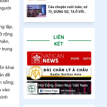
 toàn
Câu chuyện cuối tuần, số
 người
73_ĐỪNG SỢ, TA Ở VỚI
NGƯƠI
ng lập,
ở rộng
LIÊN
hiên,
KẾT
ở trung
ển khai
ấn đề
m sống;
a vào
hính