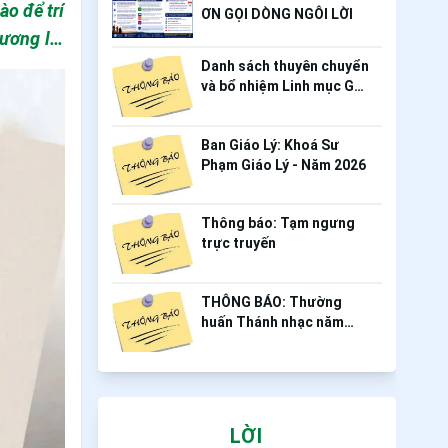
ƠN GỌI DÒNG NGÔI LỜI
Danh sách thuyên chuyển
và bổ nhiệm Linh mục Gp.
Mỹ Tho - Tháng 06.2026
Ban Giáo Lý: Khoá Sư
Phạm Giáo Lý - Năm 2026
Thông báo: Tạm ngưng
trực truyến
THÔNG BÁO: Thường
huấn Thánh nhạc năm
2026
LỜI