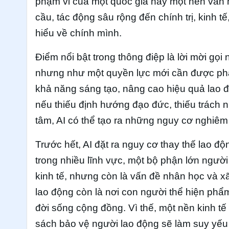
phạm vi của một quốc gia hay một nền văn hóa
cầu, tác động sâu rộng đến chính trị, kinh t
hiểu về chính mình.
Điểm nổi bật trong thông điệp là lời mời gọi
nhưng như một quyền lực mới cần được phân 
khả năng sáng tạo, nâng cao hiệu quả lao đ
nếu thiếu định hướng đạo đức, thiếu trách n
tâm, AI có thể tạo ra những nguy cơ nghiêm 
Trước hết, AI đặt ra nguy cơ thay thế lao đ
trong nhiều lĩnh vực, một bộ phận lớn người
kinh tế, nhưng còn là vấn đề nhân học và x
lao động còn là nơi con người thể hiện phẩ
đời sống cộng đồng. Vì thế, một nền kinh 
sách bảo vệ người lao động sẽ làm suy yếu