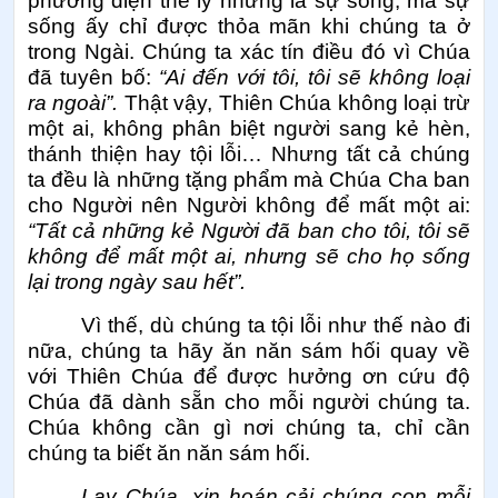
phương diện thể lý nhưng là sự sống, mà sự
sống ấy chỉ được thỏa mãn khi chúng ta ở
trong Ngài. Chúng ta xác tín điều đó vì Chúa
đã tuyên bố:
“Ai đến với tôi, tôi sẽ không loại
ra ngoài”.
Thật vậy, Thiên Chúa không loại trừ
một ai, không phân biệt người sang kẻ hèn,
thánh thiện hay tội lỗi… Nhưng tất cả chúng
ta đều là những tặng phẩm mà Chúa Cha ban
cho Người nên Người không để mất một ai:
“Tất cả những kẻ Người đã ban cho tôi, tôi sẽ
không để mất một ai, nhưng sẽ cho họ sống
lại trong ngày sau hết”.
Vì thế, dù chúng ta tội lỗi như thế nào đi
nữa, chúng ta hãy ăn năn sám hối quay về
với Thiên Chúa để được hưởng ơn cứu độ
Chúa đã dành sẵn cho mỗi người chúng ta.
Chúa không cần gì nơi chúng ta, chỉ cần
chúng ta biết ăn năn sám hối.
Lạy Chúa, xin hoán cải chúng con mỗi