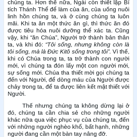
chúng ta. Hơn thế nữa, Ngài còn thiết lập Bí
tích Thánh Thể để làm của ăn, của uống nuôi
linh hồn chúng ta, và ở cùng chúng ta luôn
mãi. Khi ta ăn một thức ăn gì, thì thức ăn đó
được tiêu hóa nuôi dưỡng thể xác ta. Cũng
vậy, khi “ăn Chúa”, Người trở thành bản thân
ta, và khi đó:
“Tôi sống, nhưng không còn là
tôi sống, mà là Đức Kitô sống trong tôi”.
Vì thế,
khi có Chúa trong ta, ta trở thành con người
mới, vì chúng ta đón lấy một con người mới,
sự sống mới. Chúa tha thiết mời gọi chúng ta
đến với Người, để dòng máu của Người được
chảy trong ta, để ta được liên kết mật thiết với
Người.
Thế nhưng chúng ta không dừng lại ở
đó, chúng ta cần chia sẻ cho những người
khác nữa qua việc phục vụ của chúng ta, đến
với những người nghèo khổ, bất hạnh, những
người đang cần một bàn tay nâng đỡ.