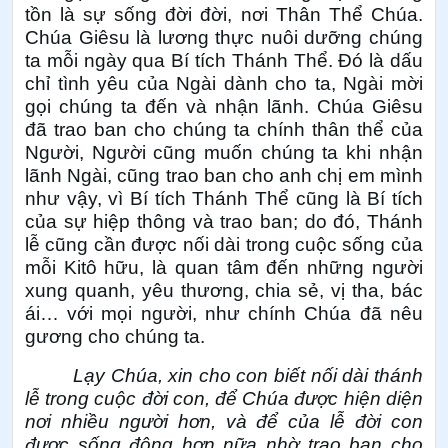
tồn là sự sống đời đời, nơi Thân Thể Chúa.
Chúa Giêsu là lương thực nuôi dưỡng chúng
ta mỗi ngày qua Bí tích Thánh Thể. Đó là dấu
chỉ tình yêu của Ngài dành cho ta, Ngài mời
gọi chúng ta đến và nhận lãnh. Chúa Giêsu
đã trao ban cho chúng ta chính thân thể của
Người, Người cũng muốn chúng ta khi nhận
lãnh Ngài, cũng trao ban cho anh chị em mình
như vậy, vì Bí tích Thánh Thể cũng là Bí tích
của sự hiệp thông và trao ban; do đó, Thánh
lễ cũng cần được nối dài trong cuộc sống của
mỗi Kitô hữu, là quan tâm đến những người
xung quanh, yêu thương, chia sẻ, vị tha, bác
ái… với mọi người, như chính Chúa đã nêu
gương cho chúng ta.
Lạy Chúa, xin cho con biết nối dài thánh
lễ trong cuộc đời con, để Chúa được hiện diện
nơi nhiều người hơn, và để của lễ đời con
được sống động hơn nữa nhờ trao ban cho