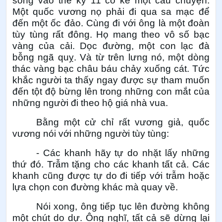
sống vào thế kỷ 11 có kể một câu chuyện:
Một quốc vương nọ phải đi qua sa mạc để
đến một ốc đảo. Cùng đi với ông là một đoàn
tùy tùng rất đông. Họ mang theo vô số bạc
vàng của cải. Dọc đường, một con lạc đà
bỗng ngã quỵ. Và từ trên lưng nó, một dòng
thác vàng bạc châu báu chảy xuống cát. Tức
khắc người ta thấy ngay được sự tham muốn
đến tột độ bừng lên trong những con mắt của
những người đi theo hộ giá nhà vua.
Bằng một cử chỉ rất vương giả, quốc
vương nói với những người tùy tùng:
- Các khanh hãy tự do nhặt lấy những
thứ đó. Trẫm tặng cho các khanh tất cả. Các
khanh cũng được tự do đi tiếp với trẫm hoặc
lựa chọn con đường khác mà quay về.
Nói xong, ông tiếp tục lên đường không
một chút do dự. Ông nghĩ, tất cả sẽ dừng lại