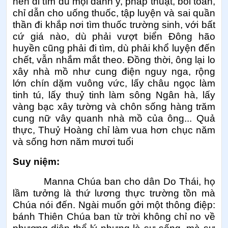
nên đi tìm đủ mọi danh y, pháp thuật, bói toán,
chỉ dẫn cho uống thuốc, tập luyện và sai quần
thần đi khắp nơi tìm thuốc trường sinh, với bất
cứ giá nào, dù phải vượt biển Đông hão
huyền cũng phải đi tìm, dù phải khổ luyện đến
chết, vẫn nhắm mắt theo. Đồng thời, ông lại lo
xây nhà mồ như cung điện nguy nga, rộng
lớn chín dặm vuông vức, lấy châu ngọc làm
tinh tú, lấy thuỷ tinh làm sông Ngân hà, lấy
vàng bạc xây tường và chôn sống hàng trăm
cung nữ vây quanh nhà mồ của ông... Quả
thực, Thuỷ Hoàng chỉ làm vua hơn chục năm
và sống hơn năm mươi tuổi
Suy niệm:
Manna Chúa ban cho dân Do Thái, họ
lầm tưởng là thứ lương thực trường tồn mà
Chúa nói đến. Ngài muốn gởi một thông điệp:
bánh Thiên Chúa ban từ trời không chỉ no về