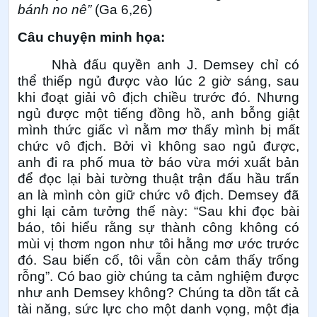
bánh no nê”
(Ga 6,26)
Câu chuyện minh họa:
Nhà đấu quyền anh J. Demsey chỉ có
thể thiếp ngủ được vào lúc 2 giờ sáng, sau
khi đoạt giải vô địch chiều trước đó. Nhưng
ngủ được một tiếng đồng hồ, anh bỗng giật
mình thức giấc vì nằm mơ thấy mình bị mất
chức vô địch. Bởi vì không sao ngủ được,
anh đi ra phố mua tờ báo vừa mới xuất bản
để đọc lại bài tường thuật trận đấu hầu trấn
an là mình còn giữ chức vô địch. Demsey đã
ghi lại cảm tưởng thế này: “Sau khi đọc bài
báo, tôi hiểu rằng sự thành công không có
mùi vị thơm ngon như tôi hằng mơ ước trước
đó. Sau biến cố, tôi vẫn còn cảm thấy trống
rỗng”. Có bao giờ chúng ta cảm nghiệm được
như anh Demsey không? Chúng ta dồn tất cả
tài năng, sức lực cho một danh vọng, một địa