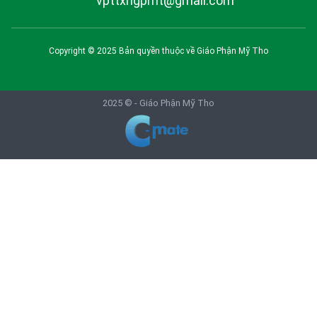
vpttxhgpmt@gmail.com
Copyright © 2025 Bản quyền thuộc về
Giáo Phận Mỹ Tho
2025 © -
Giáo Phận Mỹ Tho