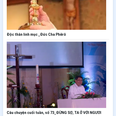
Độc thân linh mục _Đức Cha Phêrô
Câu chuyện cuối tuần, số 73_ĐỪNG SỢ, TA Ở VỚI NGƯƠI