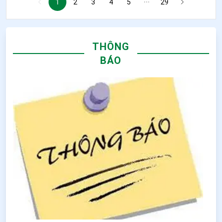
1
2
3
4
5
29
THÔNG
BÁO