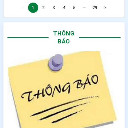
1
2
3
4
5
29
THÔNG
BÁO