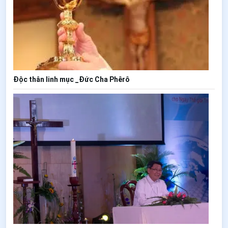
Độc thân linh mục _Đức Cha Phêrô