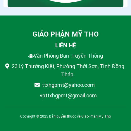
GIÁO PHẬN MỸ THO
LIÊN HỆ
Văn Phòng Ban Truyền Thông
23 Lý Thường Kiệt, Phường Thới Sơn, Tỉnh Đồng
Tháp.
ttxhgpmt@yahoo.com
vpttxhgpmt@gmail.com
Copyright © 2025 Bản quyền thuộc về
Giáo Phận Mỹ Tho