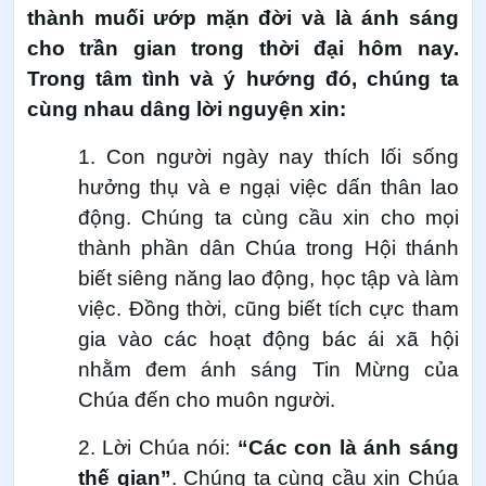
thành muối ướp mặn đời và là ánh sáng
cho trần gian trong thời đại hôm nay.
Trong tâm tình và ý hướng đó, chúng ta
cùng nhau dâng lời nguyện xin:
1. Con người ngày nay thích lối sống
hưởng thụ và e ngại việc dấn thân lao
động. Chúng ta cùng cầu xin cho mọi
thành phần dân Chúa trong Hội thánh
biết siêng năng lao động, học tập và làm
việc. Đồng thời, cũng biết tích cực tham
gia vào các hoạt động bác ái xã hội
nhằm đem ánh sáng Tin Mừng của
Chúa đến cho muôn người.
2. Lời Chúa nói:
“Các con là ánh sáng
thế gian”
. Chúng ta cùng cầu xin Chúa