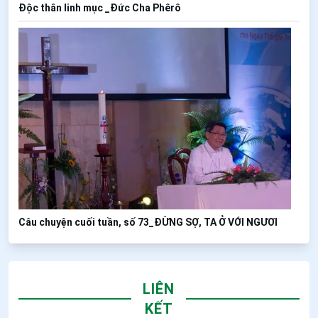
Độc thân linh mục _Đức Cha Phêrô
Câu chuyện cuối tuần, số 73_ĐỪNG SỢ, TA Ở VỚI NGƯƠI
LIÊN
KẾT