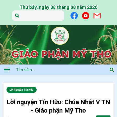
Thứ bảy, ngày 08 tháng 08 năm 2026
Thứ bảy, ngày 08 tháng 08 năm 2026
Thứ bảy, ngày 08 tháng 08 năm 2026
Thứ bảy, ngày 08 tháng 08 năm 2026
Thứ bảy, ngày 08 tháng 08 năm 2026
Thứ bảy, ngày 08 tháng 08 năm 2026
Thứ bảy, ngày 08 tháng 08 năm 2026
Thứ bảy, ngày 08 tháng 08 năm 2026
Thứ bảy, ngày 08 tháng 08 năm 2026
Thứ bảy, ngày 08 tháng 08 năm 2026
Thứ bảy, ngày 08 tháng 08 năm 2026
Thứ bảy, ngày 08 tháng 08 năm 2026
Thứ bảy, ngày 08 tháng 08 năm 2026
Thứ bảy, ngày 08 tháng 08 năm 2026
Lời Nguyện Tín Hữu
Lời nguyện Tín Hữu: Chúa Nhật V TN
- Giáo phận Mỹ Tho