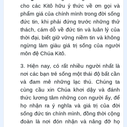
cho các Kitô hữu ý thức về ơn gọi và
phẩm giá của chính mình trong đời sống
đức tin, khi phải đứng trước những thử
thách, cám dỗ về đức tin và luân lý của
thời đại, biết giữ vững niềm tin và không
ngừng làm giàu giá trị sống của người
môn đệ Chúa Kitô.
3. Hiện nay, có rất nhiều người nhất là
nơi các bạn trẻ sống một thái độ bất cần
và đam mê những lạc thú. Chúng ta
cùng cầu xin Chúa khơi dậy và đánh
thức lương tâm những con người ấy, để
họ nhận ra ý nghĩa và giá trị của đời
sống đức tin chính mình, đồng thời cộng
đoàn là nơi đón nhận và nâng đỡ họ