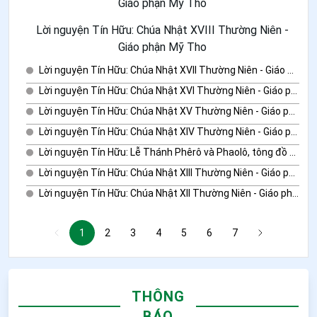
Giáo phận Mỹ Tho
Lời nguyện Tín Hữu: Chúa Nhật XVIII Thường Niên -
Giáo phận Mỹ Tho
Lời nguyện Tín Hữu: Chúa Nhật XVII Thường Niên - Giáo phận Mỹ Tho
Lời nguyện Tín Hữu: Chúa Nhật XVI Thường Niên - Giáo phận Mỹ Tho
Lời nguyện Tín Hữu: Chúa Nhật XV Thường Niên - Giáo phận Mỹ Tho
Lời nguyện Tín Hữu: Chúa Nhật XIV Thường Niên - Giáo phận Mỹ Tho
Lời nguyện Tín Hữu: Lễ Thánh Phêrô và Phaolô, tông đồ - Giáo phận Mỹ Tho
Lời nguyện Tín Hữu: Chúa Nhật XIII Thường Niên - Giáo phận Mỹ Tho
Lời nguyện Tín Hữu: Chúa Nhật XII Thường Niên - Giáo phận Mỹ Tho
1
2
3
4
5
6
7
THÔNG
BÁO