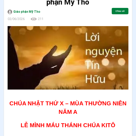
phận Mỹ Tho
Chia sẻ
Giáo phận Mỹ Tho
02/06/2026
211
CHÚA NHẬT THỨ X – MÙA THƯỜNG NIÊN
NĂM A
LỄ MÌNH MÁU THÁNH CHÚA KITÔ