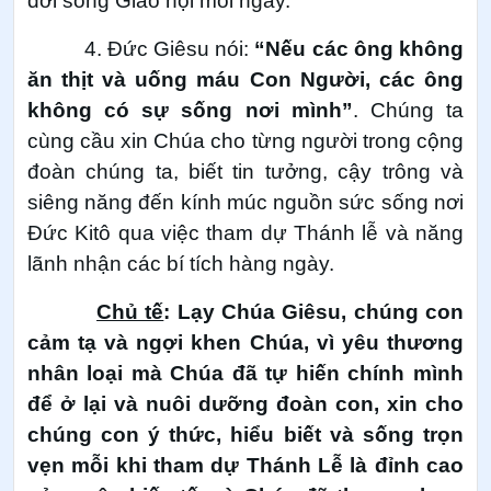
đời sống Giáo hội mỗi ngày.
4. Đức Giêsu nói:
“Nếu các ông không
ăn thịt và uống máu Con Người, các ông
không có sự sống nơi mình”
. Chúng ta
cùng cầu xin Chúa cho từng người trong cộng
đoàn chúng ta, biết tin tưởng, cậy trông và
siêng năng đến kính múc nguồn sức sống nơi
Đức Kitô qua việc tham dự Thánh lễ và năng
lãnh nhận các bí tích hàng ngày.
Chủ tế
: Lạy Chúa Giêsu, chúng con
cảm tạ và ngợi khen Chúa, vì yêu thương
nhân loại mà Chúa đã tự hiến chính mình
để ở lại và nuôi dưỡng đoàn con, xin cho
chúng con ý thức, hiểu biết và sống trọn
vẹn mỗi khi tham dự Thánh Lễ là đỉnh cao