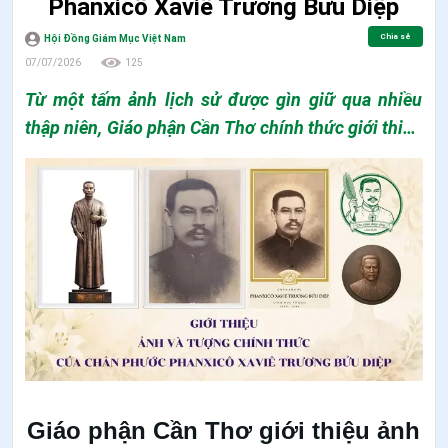
Phanxicô Xaviê Trương Bửu Diệp
Chia sẻ
Hội Đồng Giám Mục Việt Nam
07/07/2026
125
Từ một tấm ảnh lịch sử được gìn giữ qua nhiều
thập niên, Giáo phận Cần Thơ chính thức giới thiệu
ảnh và tượng Chân phước Phanxicô Xaviê Trương
Bửu Diệp đã được phục dựng và chuẩn hóa dựa
trên những tư liệu xác thực nhất. Đây không chỉ là
việc xác lập mẫu hình chính thức để tôn kính trong
toàn Giáo phận và mọi nơi, nhưng còn là dịp để
cộng đoàn chiêm ngắm dung mạo vị mục tử tử đạo
đã hiến dâng mạng sống vì đoàn chiên, đồng thời
khám phá những câu chuyện đầy dấu ấn quan
phòng của Thiên Chúa trong hành trình lưu giữ,
phục dựng và hoàn thiện hình ảnh của ngài.
Giáo phận Cần Thơ giới thiệu ảnh