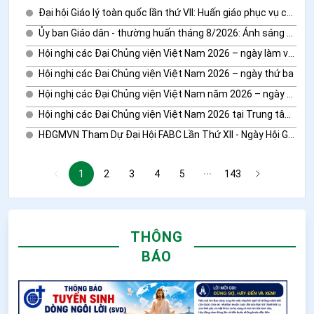
Đại hội Giáo lý toàn quốc lần thứ VII: Huấn giáo phục vụ công cuộc loan báo Tin mừng - ngày khai mạc
Ủy ban Giáo dân - thường huấn tháng 8/2026: Ánh sáng trên “lục địa số” - Kitô hữu hiện diện trên môi trường số với sự thật, tử tế và tinh thần xây dựng
Hội nghị các Đại Chủng viện Việt Nam 2026 – ngày làm việc cuối cùng và bế mạc
Hội nghị các Đại Chủng viện Việt Nam 2026 – ngày thứ ba
Hội nghị các Đại Chủng viện Việt Nam năm 2026 – ngày thứ hai
Hội nghị các Đại Chủng viện Việt Nam 2026 tại Trung tâm Mục vụ Giáo phận Vinh
HĐGMVN Tham Dự Đại Hội FABC Lần Thứ XII - Ngày Hội Giáo Lý Viên 2026 - Nhịp Sống Giáo Hội Việt Nam Số 84 (21/7/2026 - 27/7/2026)
1
2
3
4
5
143
THÔNG
BÁO