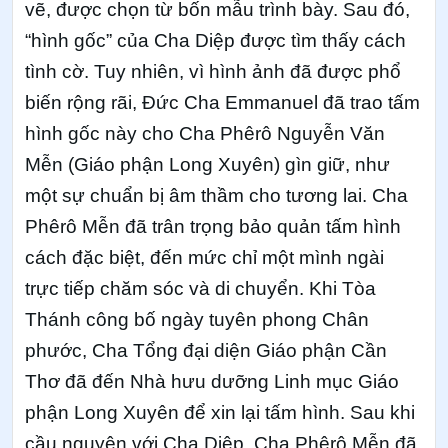
vẽ, được chọn từ bốn mẫu trình bày. Sau đó,
“hình gốc” của Cha Diệp được tìm thấy cách
tình cờ. Tuy nhiên, vì hình ảnh đã được phổ
biến rộng rãi, Đức Cha Emmanuel đã trao tấm
hình gốc này cho Cha Phêrô Nguyễn Văn
Mễn (Giáo phận Long Xuyên) gìn giữ, như
một sự chuẩn bị âm thầm cho tương lai. Cha
Phêrô Mễn đã trân trọng bảo quản tấm hình
cách đặc biệt, đến mức chỉ một mình ngài
trực tiếp chăm sóc và di chuyển. Khi Tòa
Thánh công bố ngày tuyên phong Chân
phước, Cha Tổng đại diện Giáo phận Cần
Thơ đã đến Nhà hưu dưỡng Linh mục Giáo
phận Long Xuyên để xin lại tấm hình. Sau khi
cầu nguyện với Cha Diệp, Cha Phêrô Mễn đã