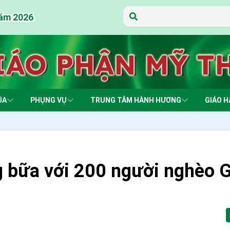
năm 2026
năm 2026
năm 2026
năm 2026
năm 2026
năm 2026
năm 2026
năm 2026
năm 2026
năm 2026
năm 2026
năm 2026
năm 2026
năm 2026
ÚA
PHỤNG VỤ
TRUNG TÂM HÀNH HƯƠNG
GIÁO H
 bữa với 200 người nghèo 