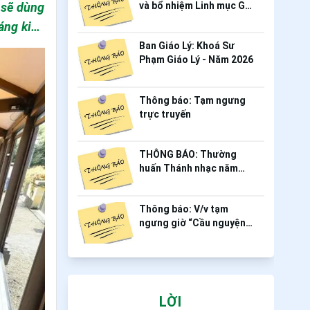
và bổ nhiệm Linh mục Gp.
Mỹ Tho - Tháng 06.2026
Ban Giáo Lý: Khoá Sư
Phạm Giáo Lý - Năm 2026
Thông báo: Tạm ngưng
trực truyến
THÔNG BÁO: Thường
huấn Thánh nhạc năm
2026
Thông báo: V/v tạm
ngưng giờ “Cầu nguyện
bệt”
LỜI