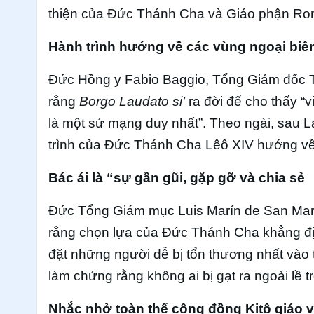
thiện của Đức Thánh Cha và Giáo phận Ro
Hành trình hướng về các vùng ngoại biê
Đức Hồng y Fabio Baggio, Tổng Giám đốc T
rằng
Borgo Laudato si’
ra đời để cho thấy 
là một sứ mạng duy nhất”. Theo ngài, sau 
trình của Đức Thánh Cha Lêô XIV hướng về 
Bác ái là “sự gần gũi, gặp gỡ và chia sẻ
Đức Tổng Giám mục Luis Marín de San Mar
rằng chọn lựa của Đức Thánh Cha khẳng định
đặt những người dễ bị tổn thương nhất vào 
làm chứng rằng không ai bị gạt ra ngoài lề tr
Nhắc nhở toàn thể cộng đồng Kitô giáo 