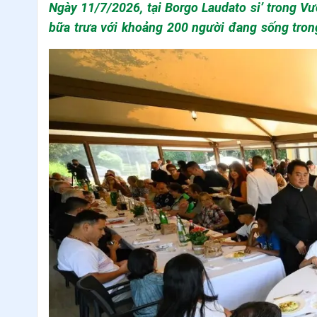
Ngày 11/7/2026, tại Borgo Laudato si’ trong Vườn Giáo hoàng Castel Gandolfo, Đức Thánh Cha Lêô XIV sẽ dùng
bữa trưa với khoảng 200 người đang sống trong hoàn cảnh dễ bị tổn thương thuộc Giáo phận Roma. Sáng kiến
mang tên “Ăn trưa với Đức Giáo hoàng” nhằm diễn tả sự gần gũi của Giáo hội với
tị nạn và những ai đang cần đ