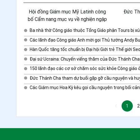
Hội đồng Giám mục Mỹ Latinh công
Đức Thá
bố Cẩm nang mục vụ về nghiện ngập
Ba nhà thờ Công giáo thuộc Tổng Giáo phận Tours bị x
Các lãnh đạo Công giáo Anh mời gọi Thủ tướng Andy Bu
Hàn Quốc tăng tốc chuẩn bị Đại hội Giới trẻ Thế giới Se
Đại sứ Ucraina: Chuyến viếng thăm của Đức Thánh Cha 
150 lãnh đạo các cơ sở chăm sóc sức khỏe Công giáo ở
Đức Thánh Cha tham dự buổi gặp gỡ cầu nguyện và huy
Các Giám mục Hoa Kỳ kêu gọi cầu nguyện trong bối cảnh 
1
2