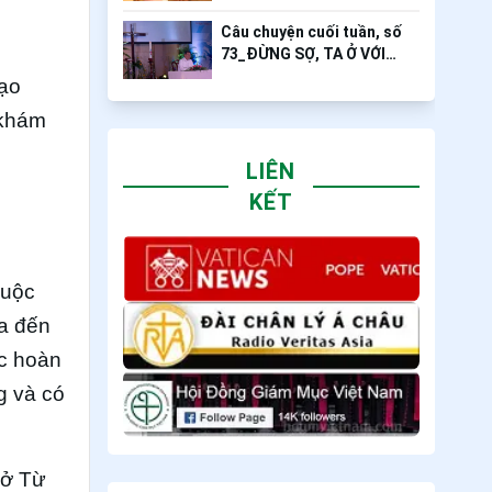
Câu chuyện cuối tuần, số
73_ĐỪNG SỢ, TA Ở VỚI
NGƯƠI
Tạo
 khám
LIÊN
KẾT
cuộc
ưa đến
ác hoàn
g và có
Sở Từ