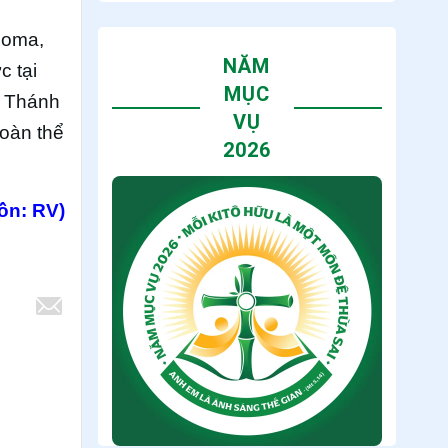
Roma,
NĂM
c tại
MỤC
c Thánh
VỤ
toàn thể
2026
ồn: RV)