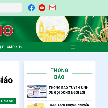
ẠT - GIÁO XỨ
THÔNG
BÁO
Giáo
THÔNG BÁO TUYỂN SINH
ƠN GỌI DÒNG NGÔI LỜI
Chia sẻ
Danh sách thuyên chuyển