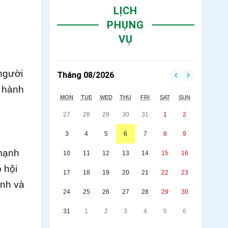
LỊCH
PHỤNG
VỤ
 người
Tháng 08/2026
g hành
MON
TUE
WED
THU
FRI
SAT
SUN
27
28
29
30
31
1
2
3
4
5
6
7
8
9
mạnh
10
11
12
13
14
15
16
 hội
17
18
19
20
21
22
23
ình và
24
25
26
27
28
29
30
31
1
2
3
4
5
6