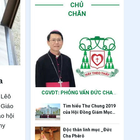
CHỦ
CHĂN
a
CGVDT: PHỎNG VẤN ĐỨC CHA
 Lêô
PHÊRÔ NGUYỄN VĂN KHẢM
 Giáo
Tìm hiểu Thư Chung 2019
của Hội Đồng Giám Mục
o hội
Việt Nam
hy
Độc thân linh mục _Đức
Cha Phêrô