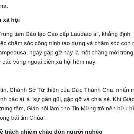
ma.
n xã hội
rung tâm Đào tạo Cao cấp Laudato si’, khẳng định
“việc chăm sóc công trình tạo dựng và chăm sóc con
Lampedusa, ngày gặp gỡ này là một chặng mới tron
các vùng ngoại biên xã hội hôm nay.
tín, Chánh Sở Từ thiện của Đức Thánh Cha, nhấn 
 bác ái là “sự gần gũi, gặp gỡ và chia sẻ. Khi Giáo
trung tâm, Giáo hội làm cho Tin Mừng trở nên hữu h
ong trái tim Chúa”.
về trách nhiệm chào đón người nghèo